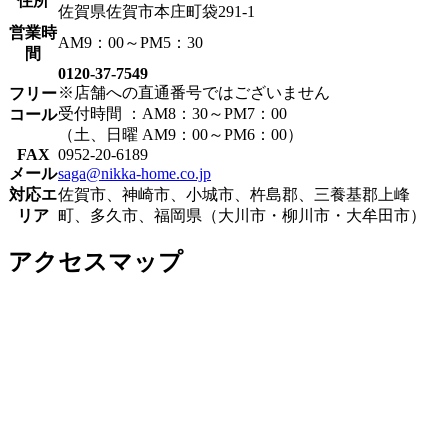
住所
佐賀県佐賀市本庄町袋291-1
営業時
AM9：00～PM5：30
間
0120-37-7549
※店舗への直通番号ではございません
フリー
受付時間 ：AM8：30～PM7：00
コール
（土、日曜 AM9：00～PM6：00）
FAX
0952-20-6189
メール
saga@nikka-home.co.jp
対応エ
佐賀市、神崎市、小城市、杵島郡、三養基郡上峰
リア
町、多久市、福岡県（大川市・柳川市・大牟田市）
アクセスマップ