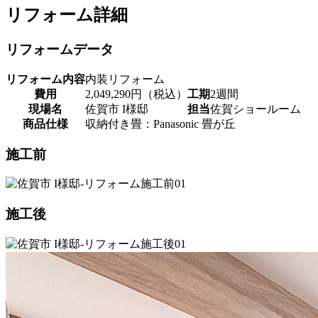
リフォーム詳細
リフォームデータ
リフォーム内容
内装リフォーム
費用
2,049,290円（税込）
工期
2週間
現場名
佐賀市 I様邸
担当
佐賀ショールーム
商品仕様
収納付き畳：Panasonic 畳が丘
施工前
施工後